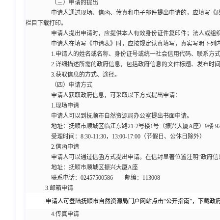
（三）申请的提出
申请人通过现场、信函、传真和电子邮件提出申请的，应填写《政府
栏目下载打印。
申请人提出申请时，应提供本人有效身份证件复印件；法人或组织
申请人在填写《申请表》时，应按规定认真填写，真实写明下列
1.申请人的姓名或名称、身份证号或统一社会信用代码、联系方式
2.详细描述所需的政府信息，包括政府信息的文件标题、发布时间
3.获取信息的方式、途径。
（四）申请方式
申请人获取政府信息，可采取以下方式提出申请：
1.现场申请
申请人可以到抚顺市自然资源局办公室提出书面申请。
地址：
抚顺市顺城区临江东路21-2号楼1号（振兴大厦A座）
9楼 9
受理时间：8:30-11:30，13:00-17:00（节假日、公休日除外）
2.信函申请
申请人可以通过信函方式提出申请。在信封显著位置注明“政府信息
地址：抚顺市顺城区振兴大厦A座
联系电话：02457500586 邮编：113008
3.邮箱申请
申请人可登陆抚顺市自然资源局门户网站点击“公开指南”，下载政
4.传真申请