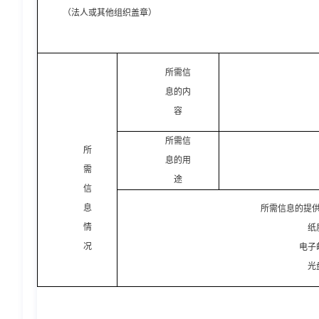
（法人或其他组织盖章）
所需信
息的内
容
所需信
所
息的用
需
途
信
息
所需信息的提
情
纸
况
电子
光