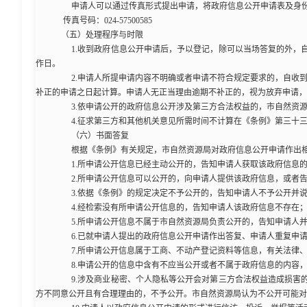
申请人可以通过传真形式提出申请，将政府信息公开申请表及身份
传真号码：024-57500585
（五）处理程序与时限
1.收到政府信息公开申请后，予以登记，除可以当场答复的外，自
作日。
2.申请人所提申请内容不明确或者申请不符合规定要求的，自收到
补正的申请之日起计算。申请人无正当理由逾期不补正的，视为放弃申请，
3.依申请公开的政府信息公开涉及第三方合法权益的，市自然资源
4.征求第三方和其他机关意见所需时间不计算在《条例》第三十三
（六）书面答复
根据《条例》有关规定，市自然资源局对政府信息公开申请作出相
1.所申请公开信息已经主动公开的，告知申请人获取该政府信息的
2.所申请公开信息可以公开的，向申请人提供该政府信息，或者告
3.依据《条例》的规定决定不予公开的，告知申请人不予公开并说
4.经检索没有所申请公开信息的，告知申请人该政府信息不存在
5.所申请公开信息不属于市自然资源局负责公开的，告知申请人并
6.已就申请人提出的政府信息公开申请作出答复、申请人重复申请
7.所申请公开信息属于工商、不动产登记资料等信息，有关法律、
8.申请公开的信息中含有不应当公开或者不属于政府信息的内容，
9.涉及商业秘密、个人隐私等公开会对第三方合法权益造成损害的
方不同意公开且有合理理由的，不予公开。市自然资源局认为不公开可能对