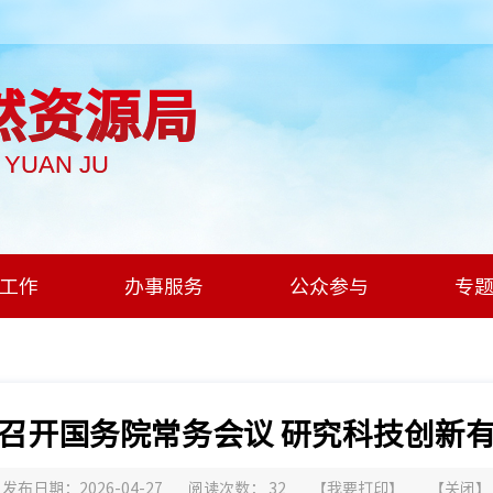
然资源局
I YUAN JU
工作
办事服务
公众参与
专
召开国务院常务会议 研究科技创新
发布日期：2026-04-27
阅读次数：
32
【
我要打印
】
【
关闭
】