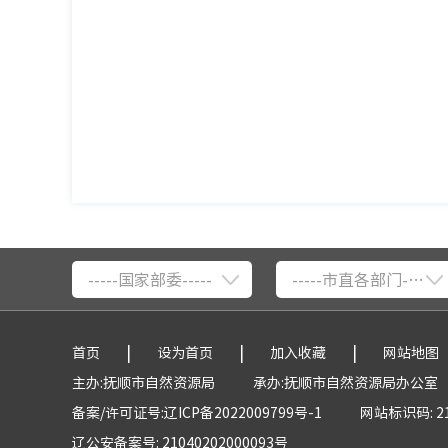
-----国家部委-----
-----市直各部门-----
|
|
|
首页
设为首页
加入收藏
网站地图
主办:抚顺市自然资源局
承办:抚顺市自然资源局办公室
备案/许可证号:辽ICP备2022009799号-1
网站标识码: 21
辽公安备案号: 21040202000093号