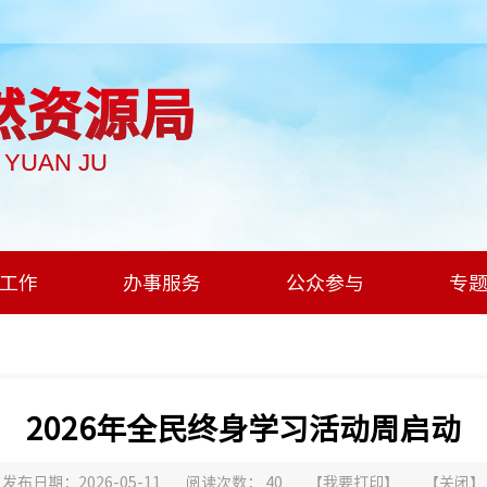
然资源局
I YUAN JU
工作
办事服务
公众参与
专
2026年全民终身学习活动周启动
发布日期：2026-05-11
阅读次数：
40
【
我要打印
】
【
关闭
】