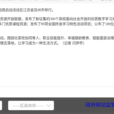
活动周启动活动在江苏省苏州市举行。
资源开放联盟，发布了新征集的300个高校面向社会开放的优质数字学习资
多门优质课程资源；发布了89项全国终身学习特色活动项目；公布了180位全
动，围绕社家校协同育人、职业技能提升、幸福银龄教育、赋能基层治理
理念落地，让学习成为一种生活方式。（记者 闫伊乔）
政府网站监
-----区县政府-----