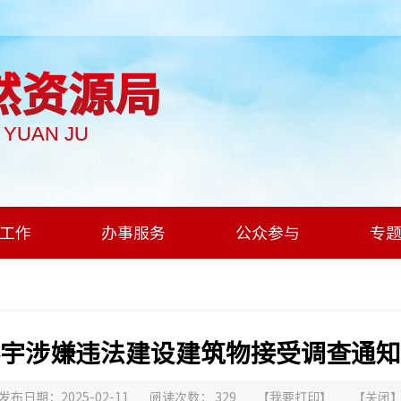
然资源局
I YUAN JU
工作
办事服务
公众参与
专
宇涉嫌违法建设建筑物接受调查通知
发布日期：2025-02-11
阅读次数：
329
【
我要打印
】
【
关闭