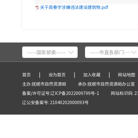
关于周春宇涉嫌违法建设建筑物.pdf
-----国家部委-----
-----市直各部门-----
|
|
|
首页
设为首页
加入收藏
网站地图
主办:抚顺市自然资源局
承办:抚顺市自然资源局办公室
备案/许可证号:辽ICP备2022009799号-1
网站标识码: 21
辽公安备案号: 21040202000093号