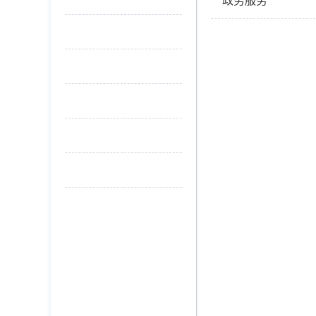
政务服务
土地市场
行政执法专栏
矿业权市场
住宅用地信息公开
农村集体土地征收
自然资源领域
补充耕地项目与地块信息公开
不动产
规划
审批项目
政务服务