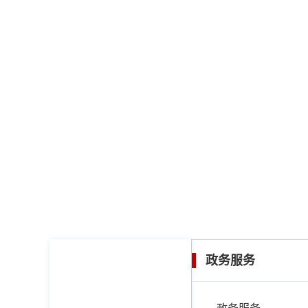
您现在的位置：
首页
/
专题专栏
/
自然资源领域
/
政务服
政务服务
专题专栏
安全生产