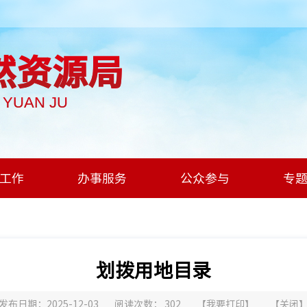
然资源局
I YUAN JU
工作
办事服务
公众参与
专
划拨用地目录
发布日期：2025-12-03
阅读次数：
302
【
我要打印
】
【
关闭