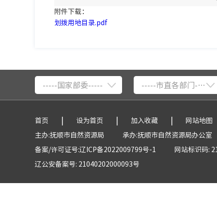
附件下载：
划拨用地目录.pdf
-----国家部委-----
-----市直各部门-----
|
|
|
首页
设为首页
加入收藏
网站地图
主办:抚顺市自然资源局
承办:抚顺市自然资源局办公室
备案/许可证号:辽ICP备2022009799号-1
网站标识码: 21
辽公安备案号: 21040202000093号