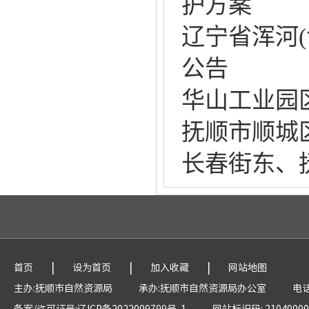
护方案
辽宁省浑河(
公告
华山工业园
抚顺市顺城
长春街东、
|
|
|
首页
设为首页
加入收藏
网站地图
主办:抚顺市自然资源局
承办:抚顺市自然资源局办公室
电话
备案/许可证号:辽ICP备2022009799号-1
网站标识码: 21040000