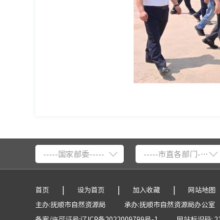
-----国家部委-----
-----市直各部门-----
|
|
|
首页
设为首页
加入收藏
网站地图
主办:抚顺市自然资源局
承办:抚顺市自然资源局办公室
备案/许可证号:辽ICP备2022009799号-1
网站标识码: 21