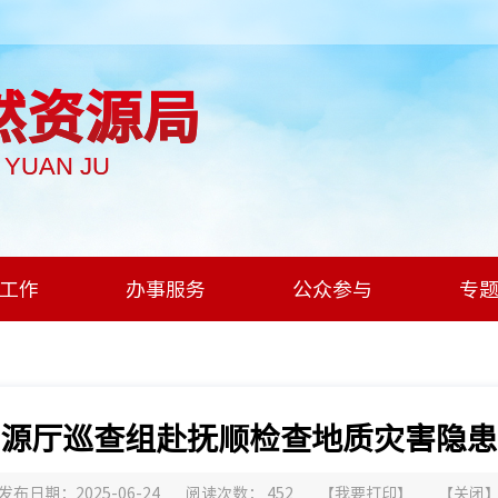
然资源局
I YUAN JU
工作
办事服务
公众参与
专
源厅巡查组赴抚顺检查地质灾害隐患
发布日期：2025-06-24
阅读次数：
452
【
我要打印
】
【
关闭