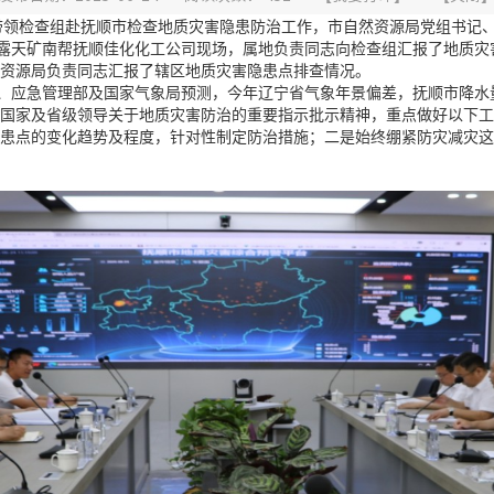
惕带领检查组赴抚顺市检查地质灾害隐患防治工作，市自然资源局党组书记
天矿南帮抚顺佳化化工公司现场，属地负责同志向检查组汇报了地质灾
资源局负责同志汇报了辖区地质灾害隐患点排查情况。
应急管理部及国家气象局预测，今年辽宁省气象年景偏差，抚顺市降水量
国家及省级领导关于地质灾害防治的重要指示批示精神，重点做好以下工
患点的变化趋势及程度，针对性制定防治措施；二是始终绷紧防灾减灾这