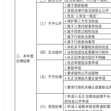
（二）部分公开（区分处理的，只计这一情形，
1.属于国家秘密
2.其他法律行政法规禁止公开
3.危及“三安全一稳定”
4.保护第三方合法权益
（三）不予公开
5.属于三类内部事务信息
6.属于四类过程性信息
7.属于行政执法案卷
8.属于行政查询事项
1.本机关不掌握相关政府信息
（四）无法提供
2.没有现成信息需要另行制作
三、本年度
3.补正后申请内容仍不明确
办理结果
1.信访举报投诉类申请
2.重复申请
3.要求提供公开出版物
（五）不予处理
4.无正当理由大量反复申请
5.要求行政机关确认或重新出
1.申请人无正当理由逾期不
府信息公开申请
（六）其他处理
2.申请人逾期未按收费通知