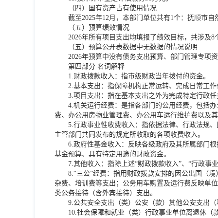
（四）国有资产占有使用情况
截至2025年12月，本部门单位共有1个：抚顺市
（五）预算绩效情况
2026年所有项目支出均填报了绩效目标，共涉及8
（五）预算公开表数据中无数据的情况说明
2026年预算中没有债务支出预算、部门管理专项
第四部分 名词解释
1.财政拨款收入：指市级财政当年拨付的资金。
2.基本支出：指保障机构正常运转、完成日常工
3.项目支出：指在基本支出之外为完成特定行政
4.机关运行经费：是指各部门的公用经费，包括
费、办公用房物业管理费、办公用车运行维护费以及其
5.行政事业性收费收入：指依据法律、行政法规
主管部门共同发布的规定所收取的各项收费收入。
6.政府性基金收入：反映各级政府及其所属部门
基金预算、具有特定用途的财政资金。
7.其他收入：指除上述“财政拨款收入”、“行政事
8.“三公”经费：指用财政拨款安排的因公出国
杂费、培训费等支出；公务用车购置及运行费反映单位
类公务接待（含外宾接待）支出。
9.公共安全支出（类）公安（款）其他公安支出
10.社会保障和就业（类）行政事业单位离退休