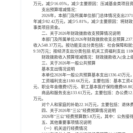
万元，减少16.05%，减少主要原因：压减基金类项目
支出预算增减情况：
2026年，本部门及所属单位部门总体情况支出2371
年减少82.42万元，减少5.81%，减少主要原因：将财
事类项目资金。
二、关于2026年财政拨款收支预算情况说明
本部门及所属单位2026年财政拨款收支总预算,23
收入548.37万元。按功能支出分类包括：社会保障和就业支
9.59万元；按经济支出分类包括:机关工资福利支出 118
财政拨款收入预算增减情况：财政拨款收入(含上级提
三、关于2026年一般公共预算
基本支出情况说明
本单位2026年一般公共预算基本支出1336.43万元
工资福利支出1180.66万元，主要包括：基本工资4
元、职业年金缴费9万元、职工基本医疗保险缴费68.80万
商品和服务支出133.61万元，主要包括：办公费12
万元。
对个人和家庭的补助22.16万元，主要包括：退休费2
四、关于2026年“三公”经费预算情况说明
2026年“三公”经费预算数5.8万元，其中：公务
五、其他重要事项情况说明
（一）机关运行经费情况