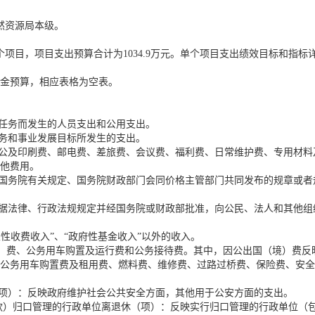
自然资源局本级。
个项目，项目支出预算合计为1034.9万元。单个项目支出绩效目标和指标
资金预算，相应表格为空表。
作任务而发生的人员支出和公用支出。
任务和事业发展目标所发生的支出。
办公及印刷费、邮电费、差旅费、会议费、福利费、日常维护费、专用材
他费用。
、国务院有关规定、国务院财政部门会同价格主管部门共同发布的规章或
根据法律、行政法规规定并经国务院或财政部批准，向公民、法人和其他
业性收费收入”、“政府性基金收入”以外的收入。
（境）费、公务用车购置及运行费和公务接待费。其中，因公出国（境）费
公务用车购置费及租用费、燃料费、维修费、过路过桥费、保险费、安全
（项）：反映政府维护社会公共安全方面，其他用于公安方面的支出。
（款）归口管理的行政单位离退休（项）：反映实行归口管理的行政单位（