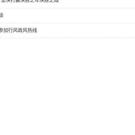
程 坚决打赢决胜之年决胜之战
谈
参加行风政风热线