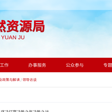
然资源局
I YUAN JU
工作
办事服务
公众参与
专
业政策与解读
/
领导访谈